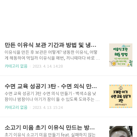
만든 이유식 보관 기간과 방법 및 냉동한 이유식 먹이는 방법, 해동, 데우는 방법
이유식을 만든 후 보관은 어떻게? 냉동한 이유식, 어떻
게 해동하여 먹일까 이유식을 매번, 끼니때마다 바로 만
들어서 먹이면 참 좋겠지만 육아하는 부모 입장에서는
카테고리 없음
2023. 4. 14. 14:28
쉽지 않은 일이죠. 아기가 잘 때 만들어서 먹을 수 있을
정도로 이유식을 식히는 데 드는 시간도 꽤 소요되고,
중기, 후기 이유식으로 갈수록 재료가 많아지면서 만드
수면 교육 성공기 3탄 - 수면 의식 만들기, 백색소음 효과, 음량
는 데 시간이 더 오래 걸릴 수도 있습니다. 그래서 보통
새로운 재료를 첨가한 이유식을 3~4일 먹으면서 알레
수면 교육 성공기 3탄 수면 의식 만들기 - 백색소음 낮
르기 반응이 있는지 확인하기 때문에 3~4일 분량을 한
잠이나 밤잠이나 아기가 잠이 들 수 있도록 도와주는 수
꺼번에 만든 다음, 냉동 보관하여 끼니때마다 해동하여
면 의식에 대해 알아보자. 수면 의식은 만들어 두면 장
카테고리 없음
2023. 4. 13. 15:24
주기도 하죠. 중기 이유식, 후기 이유식으로 가면 오전
소 상관없이 여행을 가서도 아기가 잘 잘 수 있도록 도
에 하루치 이유식을 다 만들어서 냉장실에 보관하여 끼
와주며 잘 시간임을 아기가 인지하게 하여 아기도 스스
니때마다 꺼내 줄 수도 있습니다. 오늘은 이유식을 만들
로 잘 준비를 할 수 있게 한다. 밤잠 수면 의식과 낮잠 수
소고기 미음 초기 이유식 만드는 방법(실패하지 않는 법)
어 보관하는 방..
면 의식은 본질적으로는 같은데 낮잠을 좀 더 간략하게
진행할 수도 있다. 나는 100일 이전까지는 밤잠 수면 의
초기 이유식 소고기 미음 만들기 feat. 실패하지 않는