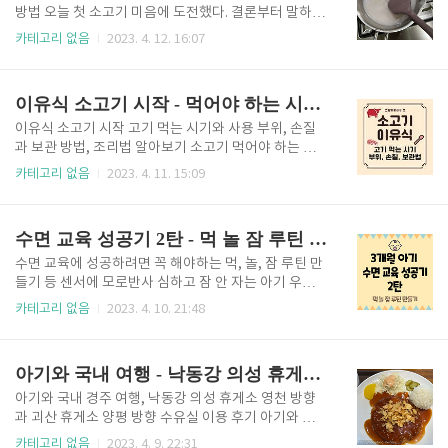
식에 좀 더 시간을 투자했었고 그 이후에는 동일하게 진
방법 오늘 첫 소고기 미음에 도전했다. 결론부터 말하자
행하고 있다. 수면 의식에 대해 살펴보기 전에 꼭 필요
면 대실패 할 뻔했고, 다행히 잘 마무리하여 성공적으로
카테고리 없음
2023. 4. 12. 16:07
한 준비물이 있다. 사실 '이것'만 있으면 수면 교육에 꽤
먹일 수 있었다. 만드는 방법에 직접 해보고 겪은 내용
큰 효과를 볼 수 있기 때문에 내 생각에는 수면 교육의
과 주의사항을 적었으니 실패할 뻔한 이야기도 꼭 보시
필수품으로 볼 수 있다. 수면 교육 성공 후에는 '이..
고 만들 때 주의하시길 바란다. 우선 재료를 살펴보자.
이유식 소고기 시작 - 먹어야 하는 시기, 부위, 시기별 손질 및 보관법 조리법
나는 간편하게 쌀가루를 사용하고 있다. 불린 쌀을 사용
할 경우에는 불린 쌀 1g이 쌀가루의 약 2/3g(삼 분의
이유식 소고기 시작 고기 먹는 시기와 사용 부위, 손질
이)과 같다고 보면 된다. 물의 양은 쌀가루에 맞춰 준비
과 보관 방법, 조리법 알아보기 소고기 먹어야 하는 시
하면 되는데 쌀가루면 20배죽, 불린 쌀은 10배 죽으로
기와 섭취해야 하는 이유 분유를 먹는 아기나 모유를 먹
카테고리 없음
2023. 4. 11. 15:09
할 수 있다. 쌀미음과 찹쌀 미음을 먹은 결과, 20배죽은
는 아기 모두 상관없이 생후 만 6개월에는 꼭 시작해야
우리 아기에게 좀 묽은 듯하여 이번엔 16배죽으로 준비
하는 이유식, 보통 처음엔 곡류로 시작하여 하나씩 재료
했다. 쌀가루로 할 예정이라면 20배죽으로 해 ..
를 첨가해 나간다. 예전에는 쌀, 찹쌀, 현미 등과 같은 곡
수면 교육 성공기 2탄 - 먹 놀 잠 루틴 만들기
류에서 시작하여 채소, 소고기 순서로 이유식을 먹었다
면 요즘에는 소고기에 대한 의학 자료에 따라 곡류 다음
수면 교육에 성공하려면 꼭 해야하는 먹, 놀, 잠 루틴 만
에 소고기로 먼저 시작하는 방법을 따르고 있다. 소고기
들기 등 센서에 모로반사 심하고 잠 안 자는 아기 우리
를 통해 철분과 아연을 흡수하는데, 분유와 모유로는 아
아기는 생후 3개월, 100일이 조금 안 된 시점에서 수면
카테고리 없음
2023. 4. 10. 21:48
기가 성장하는데 필요한 단백질, 철분과 아연을 충분히
교육을 시작했다. 우리 아기는 사실 조리원에서도 재우
섭취할 수 없기 때문에 소고기를 먼저 시작하도록 소아
고 눕히면 깨서 울고, 안아줘야 잠이 들기 때문에 계속
청소년과 의사들도 권하고 있다. 또한 필수 아미노산을
안고 재워야 해서 잴리캠을 보면 항상 자리가 비어 있
아기와 국내 여행 - 낙동강 의성 휴게소 영천 방향, 괴산 휴게소 상행 양평 방향 수유실 이용 후기
섭취하여 두..
고, 수유 콜도 아닌데 내려와서 아기 안아주라고 연락도
주시곤 했다. 조리원 퇴소할 때, 조리원 선생님들이 하
아기와 국내 경주 여행, 낙동강 의성 휴게소 영천 방향
나같이 아마 잠 때문에 많이 힘들 거라고 걱정해주셨다.
과 괴산 휴게소 양평 방향 수유실 이용 후기 아기와 국
생후 20일에 집에 와서 본격 육아를 실시하는데 새벽에
내 여행을 떠날 때 차로 한 시간 반 이상이 걸리는 곳이
카테고리 없음
2023. 4. 9. 22:31