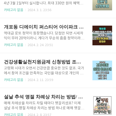
기준일이 되므로 참고하세요. 정정 입주자 모집공고는
4년 3월 1일부터 실시합니다. 최대 330만 원의 혜택을
소득기준이 다소 변경되어 재공고하였습니다. 특별공
받을 수 있는 근로장려금은 소득, 재산 등 조건이 까다
카테고리 없음
2024. 3. 1. 23:56
급 대상자만 아래에서 그 내용을 확인하시면 됩니다. 더
롭습니다. 아래에서 빠르게 신청 자격을 보시고 지급 대
샵둔촌포레 분양가 및 납부일정 더샵둔촌포레 분양가
상자 확인 절차를 거쳐 신청하세요. 또한 5가지의 신청
를 보시겠습니다. 84A, 84B는 저층 약 13억부터 중층 ..
방법과 절차를 안내해 드릴테니 보시고 편리한 방법으
개포동 디에이치 퍼스티어 아이파크 무순위 줍줍 20억 로또 총정리
로 빠르게 신청하세요. 또한 놓치지 말아야 할 2024년
근로장려금 신청일 체크 꼭 확인하세요. 근로자녀장려
역대급 로또 청약이 등장했습니다. 당첨만 되면 시세차
금 신청자격👆 2024자녀장려금 신청하기👆 나의 근로
익이 무려 20억이라니. 게다가 무순위 줍줍 청약이라
장려금 계산하기👆 나의 자녀장려금 계산하기👆 2023
청약 통장도 없이 아주 간단한 조건만 만족하면 누구나
카테고리 없음
2024. 2. 24. 23:51
귀속 하반기분 근로장려금 지급일 2023년 귀속 하반
청약 신청할 수 있습니다. 4년 전 분양가로 주울 수 있는
기분 근로장려금은 2024년 6월 말에 지급될 예정입니
기회, 현재 거래 가능하여 시세가 형성되어 있어 시세차
다.참고로 2023년 귀속 상반기분 지급액이 15만..
익 완전 예상 가능합니다. 그럼 개포동 디에이치 퍼스티
건강생활실천지원금제 신청방법 조건 지원대상 국민건강보험공단
어 아이파크 무순위 줍줍 청약 정보 총정리 해드릴게요.
전국아파트분양가 조회> 서울인천경기아파트분양가
고령화 시대가 오면서 건강만큼 중요한 것도 없죠. 국가
조회> 개포동 디에이치 퍼스티어 아이파크 정보(무순
에서 참여 조건을 만족하는 국민을 대상으로 개인의 건
위 입주 기한) ✅주소: 서울시 강남구 개포동 660-1번지
강을 관리할 수 있도록 '건강생활실천지원금 제도' 사업
카테고리 없음
2024. 2. 11. 23:59
일대✅규모: 총 6,702세대 (최대 35층, 74개동)✅건설
을 진행합니다. 하루에 일정 걸음 수 이상 걷기 등으로
사: 현대건설, HDC현대산업개발✅주차대수: 13,154세
포인트를 적립하고, 적립한 포인트를 전환하여 쇼핑몰
대 (세대당 1.96세대)✅기 분양자 입주: 202..
등에서 현금처럼 사용할 수 있습니다. 시범기간이 올해
설날 추석 명절 차례상 차리는 방법/ 차례상 간소화 /지방 쓰는 법
6월까지이므로 하루라도 빨리 신청하는 것이 이득이겠
죠? 건강 관리도 하고 살림에 도움도 되는 일석이조의
매해 차례상을 차려도 차릴 때마다 헷갈리셨죠? 이제
사업에 지금 바로 지원 대상 확인하고 서둘러 신청하세
설날 추석 명절 차례상 차리는 방법 하나로 매해 헷갈리
요. 건강생활실천지원금제 사업이란? 건강생활실천지
지 않고 차리실 수 있습니다. 또 지난 추석에는 성균관
카테고리 없음
2024. 2. 8. 23:57