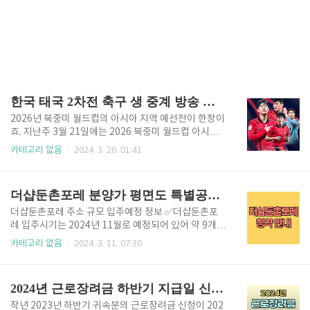
한국 태국 2차전 축구 생 중계 방송 채널 쿠팡플레이 보기
2026년 북중미 월드컵의 아시아 지역 예선전이 한창이
죠. 지난주 3월 21일에는 2026 북중미 월드컵 아시아 2
차 예선 C조의 조별리그 3차전 경기인 한국과 태국이
카테고리 없음
2024. 3. 26. 01:41
서울 월드컵경기장에서 진행되었습니다. 이날 고척 스
카이돔에서 메이저리그 LA다저스와 샌디에이고 경기
가 동시에 진행되고 있었는데요. 특급 야구 경기를 뒤로
더샵둔촌포레 분양가 평면도 특별공급 일반공급 자격
한 채 월드컵 예선 축구 경기를 선택했지만 1:1 동점이
라는 충격적인 결과로 아쉬움이 컸는데요. 대한민국 홈
더샵둔촌포레 주소 규모 입주예정 정보 ✅더샵둔촌포
구장에서 비기는 결과라니. 과연 태국에서 3월 26일 화
레 입주시기는 2024년 11월로 예정되어 있어 약 9개월
요일에 치러질 한국과 태국의 예선 C조 조별리그 4차전
정도밖에 남지 않았습니다. 총 572세대 중 일반분양은
카테고리 없음
2024. 3. 11. 07:30
(한국 태국전 2차전) 경기는 어떤 결과를 가져올지 주목
74세대로 경쟁이 예상됩니다. 더샵둔촌포레는 가장 높
됩니다. 아래 버튼으로 바로 무료로 한국 태국 축구 중
은 층이 14층입니다. ✔ 최초 입주자 모집 공고일 : 202
계 보러 가시죠. 한국vs태국 중계 바로보기 > 한국 vs
4년 2월 29일 ✔ 정정 입주자 모집 공고일 : 2024년 3월
2024년 근로장려금 하반기 지급일 신청자격 신청방법 (2023 하반기 귀속분)
태국 ..
5일 더샵둔촌포레는 2024년 2월 29일에 입주자모집
공고를 하였습니다. 따라서 최초 공고일이 모든 조건의
작년 2023년 하반기 귀속분의 근로장려금 신청이 202