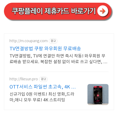
http://m.coupang.com
광고
TV연결방법 쿠팡 와우회원 무료배송
TV연결방법, TV에 연결만 하면 즉시 작동! 와우회원 무
료배송 받으세요. 복잡한 설정 없이 바로 쓰고 싶다면, 호
환성 좋은 리모컨 쿠팡에서!
http://filesun.pro
광고
OTT서비스 파일썬 초고속, 4K 실
시간 보기!
신규가입 0원 이벤트! 최신 영화,드라
마,애니 모두 무료! 4K 스트리밍