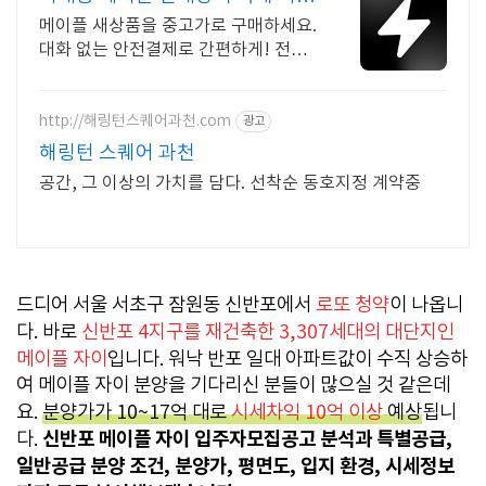
브랜드 중고거래
메이플 새상품을 중고가로 구매하세요.
대화 없는 안전결제로 간편하게! 전국
각지에서 올라오는 전국구 최다 상품
매일 10만 개 이상의 신규 상품 업로드
http://해링턴스퀘어과천.com
광고
해링턴 스퀘어 과천
공간, 그 이상의 가치를 담다. 선착순 동호지정 계약중
드디어 서울 서초구 잠원동 신반포에서
로또 청약
이 나옵니
다. 바로
신반포 4지구를 재건축한 3,307세대의 대단지인
메이플 자이
입니다. 워낙 반포 일대 아파트값이 수직 상승하
여 메이플 자이 분양을 기다리신 분들이 많으실 것 같은데
요.
분양가가 10~17억 대로
시세차익 10억 이상
예상
됩니
신반포 메이플 자이 입주자모집공고 분석과 특별공급,
다.
일반공급 분양 조건, 분양가, 평면도, 입지 환경, 시세정보