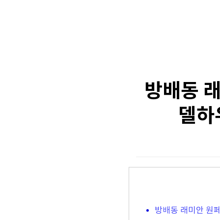
방배동 래
델하
방배동 래미안 원페