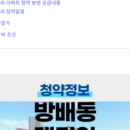
라 아파트 청약 분양 공급내용
를라 청약일정
분양가
청약 조건